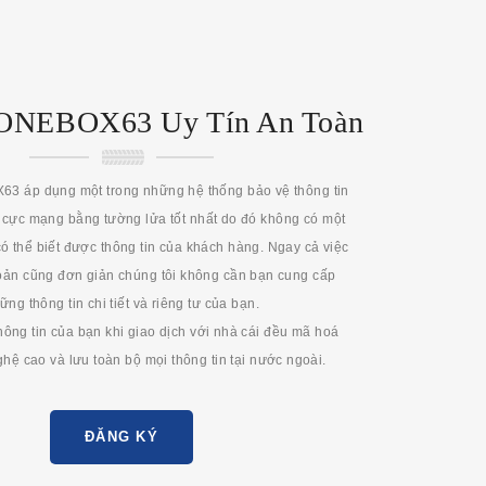
 ONEBOX63 Uy Tín An Toàn
3 áp dụng một trong những hệ thống bảo vệ thông tin
cực mạng bằng tường lửa tốt nhất do đó không có một
ó thể biết được thông tin của khách hàng. Ngay cả việc
hoản cũng đơn giản chúng tôi không cần bạn cung cấp
ững thông tin chi tiết và riêng tư của bạn.
ông tin của bạn khi giao dịch với nhà cái đều mã hoá
hệ cao và lưu toàn bộ mọi thông tin tại nước ngoài.
ĐĂNG KÝ