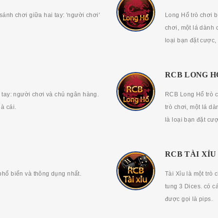
sánh chơi giữa hai tay: 'người chơi'
Long Hổ trò chơi b
chơi, một lá dành 
loại bạn đặt cược,
RCB LONG H
i tay: người chơi và chủ ngân hàng.
RCB Long Hổ trò ch
à cái.
trò chơi, một lá d
là loại bạn đặt cư
RCB TÀI XỈU
 phổ biến và thông dụng nhất.
Tài Xỉu là một trò
tung 3 Dices. có 
được gọi là pips.