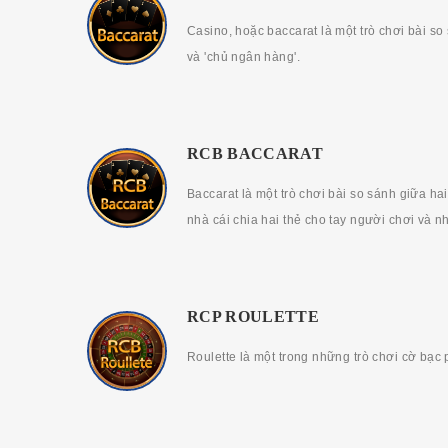
Casino, hoặc baccarat là một trò chơi bài so 
và 'chủ ngân hàng'.
RCB BACCARAT
Baccarat là một trò chơi bài so sánh giữa ha
nhà cái chia hai thẻ cho tay người chơi và nh
RCP ROULETTE
Roulette là một trong những trò chơi cờ bạc