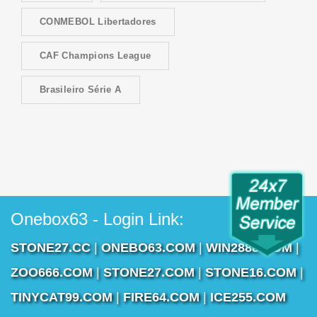
CONMEBOL Libertadores
CAF Champions League
Brasileiro Série A
Onebox63 - Login Link:
STONE27.CC
|
ONEBO63.COM
|
WIN2888.COM
|
ZOO666.COM
|
STONE27.COM
|
STONE16.COM
|
TINYCAT99.COM
|
FIRE64.COM
|
ICE255.COM