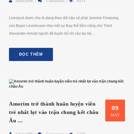
AdminMK
Comments
6433
Liverpool được cho là đang theo dõi hậu vệ phải Jeremie Frimpong
của Bayer Leverkusen như một sự thay thế tiềm năng cho Trent
Alexander-Arnold người đã tuyên bố rời câu lạc bộ....
ĐỌC THÊM
Amorim trở thành huấn luyện viên
09
trẻ nhất lọt vào trận chung kết châu
MAY
Âu ...
AdminMK
Comments
5256