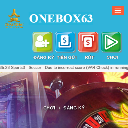
ports3 - Soccer - Due to incorrect score (VAR Check) in running ball
CHƠI
ĐĂNG KÝ