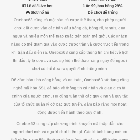
💵 Lô đề/ Live bet
1 ăn 99, hoa hồng 29%
🎮 Slot/ nổ hũ
Dễ chơi dễ trúng
Onebox63 cũng có một sàn cá cược thể thao, cho phép người
chơi đặt cược vào các trận đấu bóng đá, bóng rổ, tennis, đua
ngựa và nhiều môn thể thao khác trên toàn thế giới. Các khách
hàng có thể tham gia vào cược trước trận và cược trực tiếp trong
khi trận đấu diễn ra. Onebox63 cung cấp thông tin chi tiết về lịch
thi đấu, tỷ lệ cược và các sự kiện thể thao hàng ngày để người
chơi có thể đưa ra quyết định thông minh.
Để đảm bảo tính công bằng và an toàn, Onebox63 sử dụng công
nghệ mã hóa SSL để bảo vệ thông tin cá nhân và giao dịch tài
chính của người chơi. Họ cũng tuân thủ các quy định và quy tắc
của tổ chức quản lý cờ bạc trực tuyến, đảm bảo rằng mọi hoạt
động được tiến hành theo quy định.
Onebox63 cung cấp chương trình khuyến mãi hấp dẫn cho
người chơi mới và người chơi hiện tại. Các khách hàng mới có
thể nhận được tiền thưởng chào mừng và các ưu đãi khác, trong