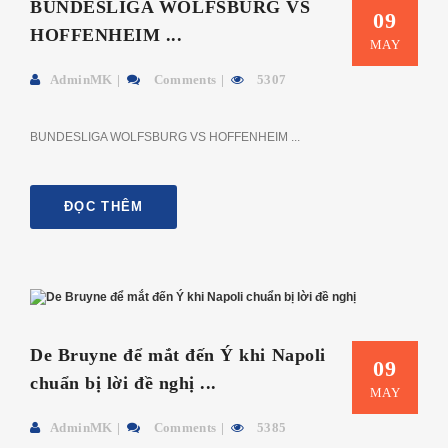
BUNDESLIGA WOLFSBURG VS
09
HOFFENHEIM ...
MAY
AdminMK
Comments
5307
BUNDESLIGA WOLFSBURG VS HOFFENHEIM ...
ĐỌC THÊM
De Bruyne để mắt đến Ý khi Napoli
09
chuẩn bị lời đề nghị ...
MAY
AdminMK
Comments
5385