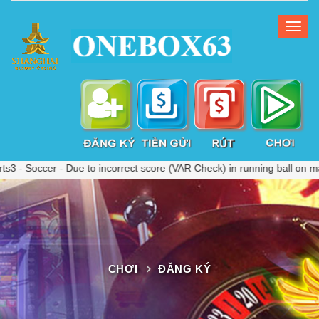
occer - Due to incorrect score (VAR Check) in running ball on match 
CHƠI
ĐĂNG KÝ