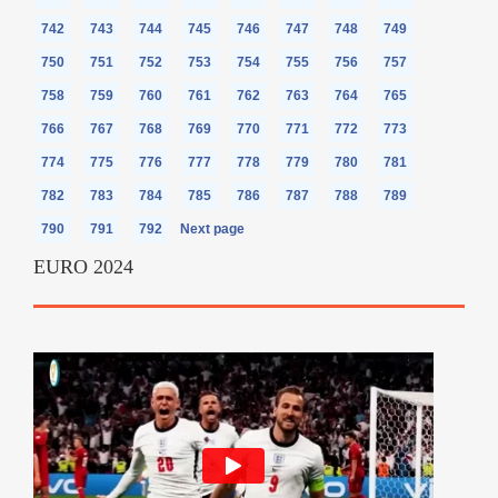
742
743
744
745
746
747
748
749
750
751
752
753
754
755
756
757
758
759
760
761
762
763
764
765
766
767
768
769
770
771
772
773
774
775
776
777
778
779
780
781
782
783
784
785
786
787
788
789
790
791
792
Next page
EURO 2024