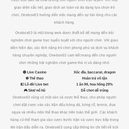
giao diện sắc nét, giao dịch an toàn và đa dạng lựa chọn trò
chơi, Onebox63 hướng đến việc mang đến sự hài lòng cho các
khách hàng.
Onebox63 là một trang web được thiết kế để mang đến trải
nghiệm chơi game trực tuyến tuyệt vời cho người chơi. Với giao
diện hiện đại, các tính năng trò chơi phong phú và dịch vụ khách
hàng chuyên nghiệp, Onebox63 cam kết mang đến cho người
chơi những trải nghiệm chơi game thú vị và đáng nhớ.
🔴 Live Casino
Xóc đĩa, baccarat, dragon
⚽ Thể thao
Hoàn trả vô tận
💵 Lô đề/ Live bet
1 ăn 99, hoa hồng 29%
🎮 Slot/ nổ hũ
Dễ chơi dễ trúng
Onebox63 cũng có một sàn cá cược thể thao, cho phép người
chơi đặt cược vào các trận đấu bóng đá, bóng rổ, tennis, đua
ngựa và nhiều môn thể thao khác trên toàn thế giới. Các khách
hàng có thể tham gia vào cược trước trận và cược trực tiếp trong
khi trận đấu diễn ra. Onebox63 cung cấp thông tin chi tiết về lịch