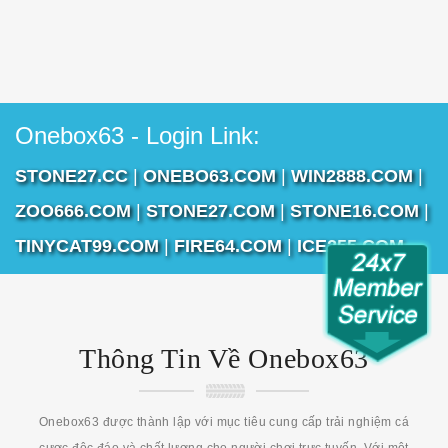
Onebox63 - Login Link:
STONE27.CC
|
ONEBO63.COM
|
WIN2888.COM
|
ZOO666.COM
|
STONE27.COM
|
STONE16.COM
|
TINYCAT99.COM
|
FIRE64.COM
|
ICE255.COM
Thông Tin Về Onebox63
Onebox63 được thành lập với mục tiêu cung cấp trải nghiệm cá
cược độc đáo và chất lượng cho người chơi trực tuyến. Với một