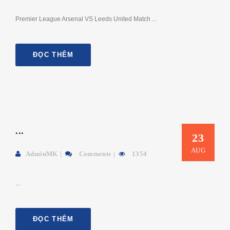
Premier League Arsenal VS Leeds United Match ...
ĐỌC THÊM
...
23
AUG
AdminMK
Comments
1354
...
ĐỌC THÊM