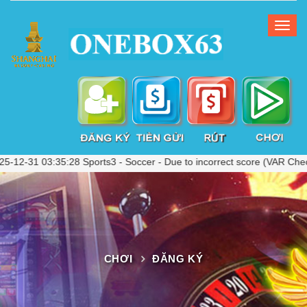
03:35:28 Sports3 - Soccer - Due to incorrect score (VAR Check) in r
CHƠI
ĐĂNG KÝ