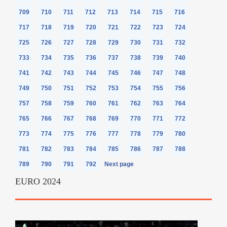
709
710
711
712
713
714
715
716
717
718
719
720
721
722
723
724
725
726
727
728
729
730
731
732
733
734
735
736
737
738
739
740
741
742
743
744
745
746
747
748
749
750
751
752
753
754
755
756
757
758
759
760
761
762
763
764
765
766
767
768
769
770
771
772
773
774
775
776
777
778
779
780
781
782
783
784
785
786
787
788
789
790
791
792
Next page
EURO 2024