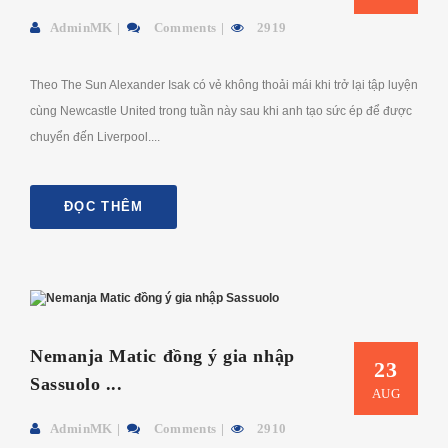
AdminMK
Comments
2919
Theo The Sun Alexander Isak có vẻ không thoải mái khi trở lại tập luyện
cùng Newcastle United trong tuần này sau khi anh tạo sức ép để được
chuyển đến Liverpool....
ĐỌC THÊM
Nemanja Matic đồng ý gia nhập
23
Sassuolo ...
AUG
AdminMK
Comments
2910