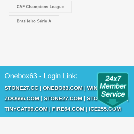
CAF Champions League
Brasileiro Série A
Onebox63 - Login Link:
STONE27.CC
|
ONEBO63.COM
|
WIN2888.COM
|
ZOO666.COM
|
STONE27.COM
|
STONE16.COM
|
TINYCAT99.COM
|
FIRE64.COM
|
ICE255.COM