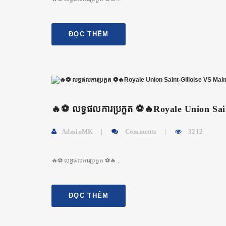
ĐỌC THÊM
🔥⚽️ លទ្ធផលការប្រកួត ⚽️🔥Royale Union Sa
AdminMK
Comments
3212
🔥⚽️ លទ្ធផលការប្រកួត ⚽️🔥...
ĐỌC THÊM