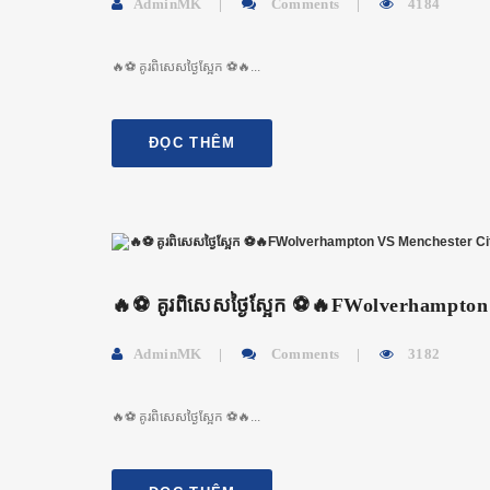
AdminMK
Comments
4184
🔥⚽️ គូរពិសេសថ្ងៃស្អែក ⚽️🔥...
ĐỌC THÊM
🔥⚽️ គូរពិសេសថ្ងៃស្អែក ⚽️🔥FWolverhampton
AdminMK
Comments
3182
🔥⚽️ គូរពិសេសថ្ងៃស្អែក ⚽️🔥...