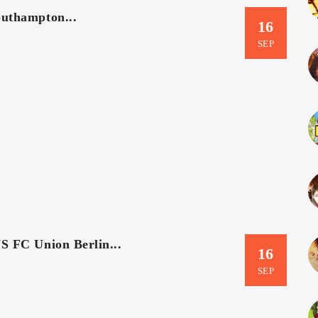
Southampton...
16
SEP
VS FC Union Berlin...
16
SEP