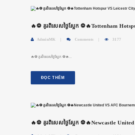
🔥⚽️ គូរពិសេសថ្ងៃស្អែក ⚽️🔥Tottenham Hotsp
AdminMK
Comments
3177
🔥⚽️ គូរពិសេសថ្ងៃស្អែក ⚽️🔥...
ĐỌC THÊM
🔥⚽️ គូរពិសេសថ្ងៃស្អែក ⚽️🔥Newcastle Uni