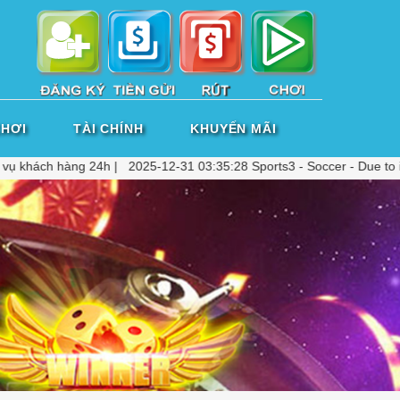
CHƠI
TÀI CHÍNH
KHUYẾN MÃI
h hàng 24h | 2025-12-31 03:35:28 Sports3 - Soccer - Due to incorrect