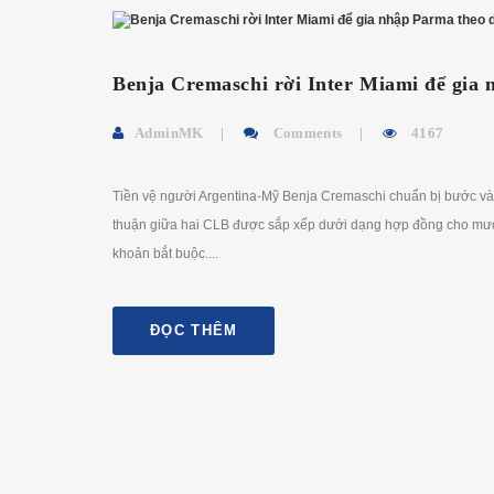
Benja Cremaschi rời Inter Miami để gia 
AdminMK
Comments
4167
Tiền vệ người Argentina-Mỹ Benja Cremaschi chuẩn bị bước vào
thuận giữa hai CLB được sắp xếp dưới dạng hợp đồng cho mượn
khoản bắt buộc....
ĐỌC THÊM
...