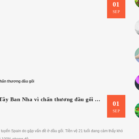
01
SEP
Tây Ban Nha vì chấn thương đầu gối ...
01
SEP
 tuyển Spain do gặp vấn đề ở đầu gối. Tiền vệ 21 tuổi đang cảm thấy khó
i 100% phong độ....