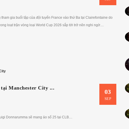
am gia buổi tập của đội tuyển France vào thứ Ba tại Clairefontaine do
ng loạt trận vòng loại World Cup 2026 sắp tới trở nên nghi ngờ....
ại Manchester City ...
03
SEP
uigi Donnarumma sẽ mang áo số 25 tại CLB....