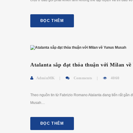
ĐỌC THÊM
Atalanta sắp đạt thỏa thuận với Milan về
AdminMK
Comments
4060
Theo nguồn tin từ Fabrizio Romano Atalanta đang tiến rất gần 
Musah....
ĐỌC THÊM