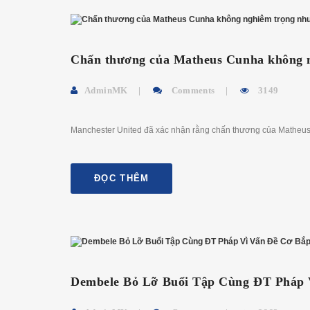
Chấn thương của Matheus Cunha không ng
AdminMK
Comments
3149
Manchester United đã xác nhận rằng chấn thương của Matheus
ĐỌC THÊM
Dembele Bỏ Lỡ Buổi Tập Cùng ĐT Pháp V