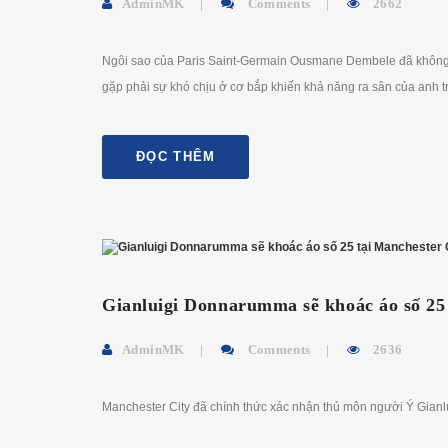
AdminMK
Comments
2662
Ngôi sao của Paris Saint-Germain Ousmane Dembele đã không th
gặp phải sự khó chịu ở cơ bắp khiến khả năng ra sân của anh tro
ĐỌC THÊM
Gianluigi Donnarumma sẽ khoác áo số 25 t
AdminMK
Comments
2636
Manchester City đã chính thức xác nhận thủ môn người Ý Gianl