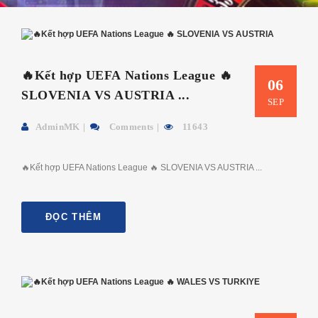
🔥Kết hợp UEFA Nations League 🔥
06
SLOVENIA VS AUSTRIA ...
SEP
AdminMK
Comments
11643
🔥Kết hợp UEFA Nations League 🔥 SLOVENIA VS AUSTRIA ...
ĐỌC THÊM