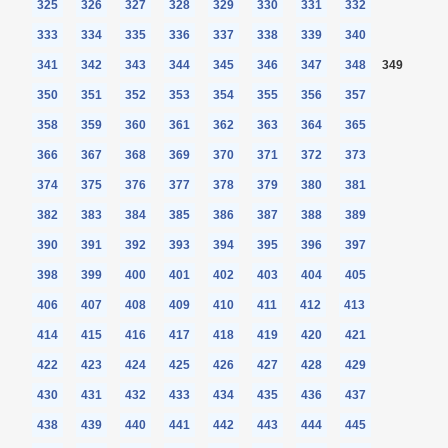
325
326
327
328
329
330
331
332
333
334
335
336
337
338
339
340
341
342
343
344
345
346
347
348
349
350
351
352
353
354
355
356
357
358
359
360
361
362
363
364
365
366
367
368
369
370
371
372
373
374
375
376
377
378
379
380
381
382
383
384
385
386
387
388
389
390
391
392
393
394
395
396
397
398
399
400
401
402
403
404
405
406
407
408
409
410
411
412
413
414
415
416
417
418
419
420
421
422
423
424
425
426
427
428
429
430
431
432
433
434
435
436
437
438
439
440
441
442
443
444
445