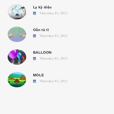
Ly kỳ diệu
Thursday 01, 2021
Oẳn tù tì
Thursday 01, 2021
BALLOON
Thursday 01, 2021
MOLE
Thursday 01, 2021