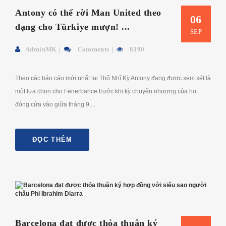
Antony có thể rời Man United theo
06
dạng cho Türkiye mượn! ...
SEP
AdminMK
Comments
8390
Theo các báo cáo mới nhất tại Thổ Nhĩ Kỳ Antony đang được xem xét là
một lựa chọn cho Fenerbahce trước khi kỳ chuyển nhượng của họ
đóng cửa vào giữa tháng 9....
ĐỌC THÊM
Barcelona đạt được thỏa thuận ký