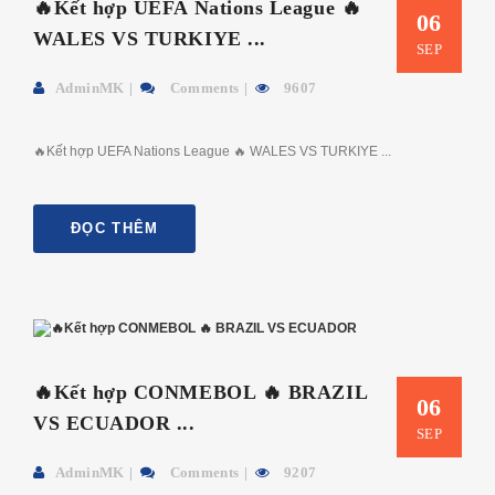
🔥Kết hợp UEFA Nations League 🔥
06
WALES VS TURKIYE ...
SEP
AdminMK
Comments
9607
🔥Kết hợp UEFA Nations League 🔥 WALES VS TURKIYE ...
ĐỌC THÊM
🔥Kết hợp CONMEBOL 🔥 BRAZIL
06
VS ECUADOR ...
SEP
AdminMK
Comments
9207