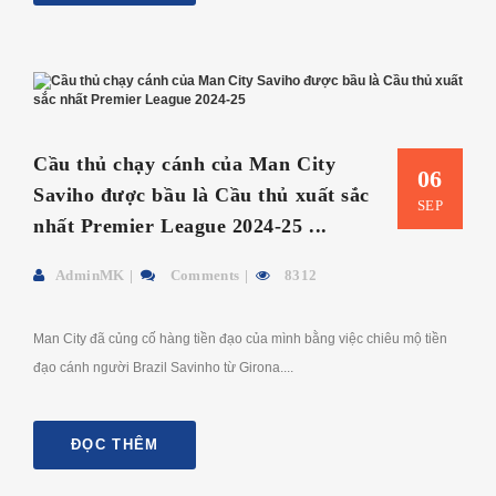
Cầu thủ chạy cánh của Man City
06
Saviho được bầu là Cầu thủ xuất sắc
SEP
nhất Premier League 2024-25 ...
AdminMK
Comments
8312
Man City đã củng cố hàng tiền đạo của mình bằng việc chiêu mộ tiền
đạo cánh người Brazil Savinho từ Girona....
ĐỌC THÊM