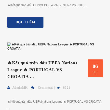
🔥Kết quả trận đấu CONMEBOL 🔥 ARGENTINA VS CHILE ...
ĐỌC THÊM
🔥Kết quả trận đấu UEFA Nations
06
League 🔥 PORTUGAL VS
SEP
CROATIA ...
AdminMK
Comments
8921
🔥Kết quả trận đấu UEFA Nations League 🔥 PORTUGAL VS CROATIA
...