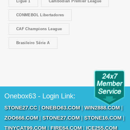
Ligue 1
Cambodian Premier League
CONMEBOL Libertadores
CAF Champions League
Brasileiro Série A
Onebox63 - Login Link:
STONE27.CC
|
ONEBO63.COM
|
WIN2888.COM
|
ZOO666.COM
|
STONE27.COM
|
STONE16.COM
|
TINYCAT99.COM
|
FIRE64.COM
|
ICE255.COM