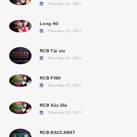
Thursday 01, 2021
Long Hổ
Thursday 01, 2021
RCB Tài xỉu
Thursday 01, 2021
RCB FISH
Thursday 01, 2021
RCB Xóc Dĩa
Thursday 01, 2021
RCB BACCARAT