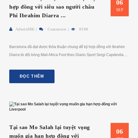
06
hợp đồng với siêu sao người châu
SEP
Phi Ibrahim Diarra ...
AdminMK
Comments
8300
Barcelona đã đạt được thỏa thuận chung để ký hợp đồng với Ibrahim
Diarra từ đội bóng Mali Africa Foot theo Diario Sport Sergi Capdevila....
ĐỌC THÊM
Tại sao Mo Salah lại tuyệt vọng
06
muốn gia hạn hợp đồng với