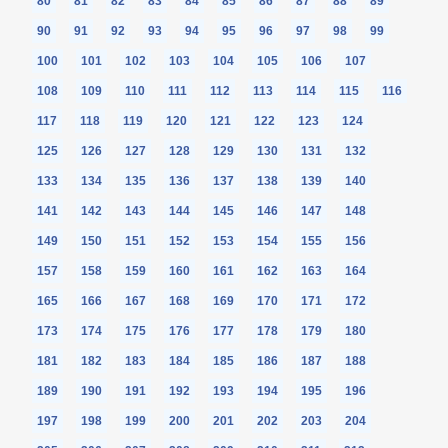
80
81
82
83
84
85
86
87
88
89
90
91
92
93
94
95
96
97
98
99
100
101
102
103
104
105
106
107
108
109
110
111
112
113
114
115
116
117
118
119
120
121
122
123
124
125
126
127
128
129
130
131
132
133
134
135
136
137
138
139
140
141
142
143
144
145
146
147
148
149
150
151
152
153
154
155
156
157
158
159
160
161
162
163
164
165
166
167
168
169
170
171
172
173
174
175
176
177
178
179
180
181
182
183
184
185
186
187
188
189
190
191
192
193
194
195
196
197
198
199
200
201
202
203
204