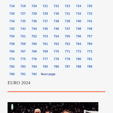
718
719
720
721
722
723
724
725
726
727
728
729
730
731
732
733
734
735
736
737
738
739
740
741
742
743
744
745
746
747
748
749
750
751
752
753
754
755
756
757
758
759
760
761
762
763
764
765
766
767
768
769
770
771
772
773
774
775
776
777
778
779
780
781
782
783
784
785
786
787
788
789
790
791
792
Next page
EURO 2024