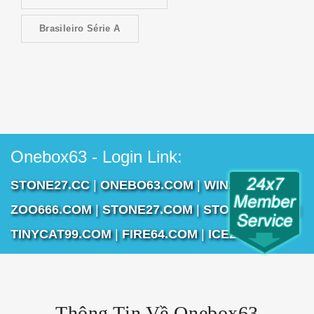
Brasileiro Série A
Onebox63 - Login Link:
STONE27.CC
|
ONEBO63.COM
|
WIN2888.COM
|
ZOO666.COM
|
STONE27.COM
|
STONE16.COM
|
TINYCAT99.COM
|
FIRE64.COM
|
ICE255.COM
Thông Tin Về Onebox63