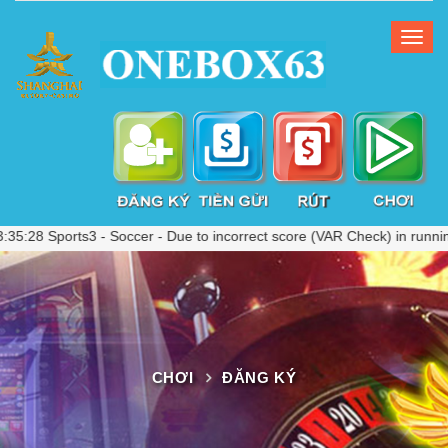
orts3 - Soccer - Due to incorrect score (VAR Check) in running ball
CHƠI
ĐĂNG KÝ