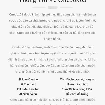
Onebox63 được thành lập với mục tiêu cung cấp trải nghiệm cá
cược độc đáo và chất lượng cho người chơi trực tuyến. Với một
giao diện sắc nét, giao dịch an toàn và đa dạng lựa chọn trò
chơi, Onebox63 hướng đến việc mang đến sự hài lòng cho các
khách hàng.
Onebox63 là một trang web được thiết kế để mang đến trải
nghiệm chơi game trực tuyến tuyệt vời cho người chơi. Với giao
diện hiện đại, các tính năng trò chơi phong phú và dịch vụ khách
hàng chuyên nghiệp, Onebox63 cam kết mang đến cho người
chơi những trải nghiệm chơi game thú vị và đáng nhớ.
🔴 Live Casino
Xóc đĩa, baccarat, dragon
⚽ Thể thao
Hoàn trả vô tận
💵 Lô đề/ Live bet
1 ăn 99, hoa hồng 29%
🎮 Slot/ nổ hũ
Dễ chơi dễ trúng
Onebox63 cũng có một sàn cá cược thể thao, cho phép người