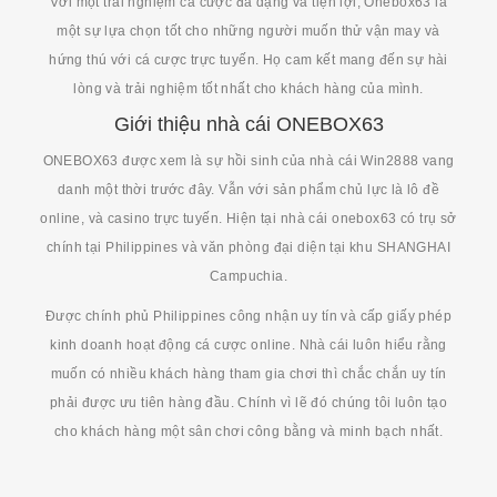
Với một trải nghiệm cá cược đa dạng và tiện lợi, Onebox63 là
một sự lựa chọn tốt cho những người muốn thử vận may và
hứng thú với cá cược trực tuyến. Họ cam kết mang đến sự hài
lòng và trải nghiệm tốt nhất cho khách hàng của mình.
Giới thiệu nhà cái ONEBOX63
ONEBOX63 được xem là sự hồi sinh của nhà cái Win2888 vang
danh một thời trước đây. Vẫn với sản phẩm chủ lực là lô đề
online, và casino trực tuyến. Hiện tại nhà cái onebox63 có trụ sở
chính tại Philippines và văn phòng đại diện tại khu SHANGHAI
Campuchia.
Được chính phủ Philippines công nhận uy tín và cấp giấy phép
kinh doanh hoạt động cá cược online. Nhà cái luôn hiểu rằng
muốn có nhiều khách hàng tham gia chơi thì chắc chắn uy tín
phải được ưu tiên hàng đầu. Chính vì lẽ đó chúng tôi luôn tạo
cho khách hàng một sân chơi công bằng và minh bạch nhất.