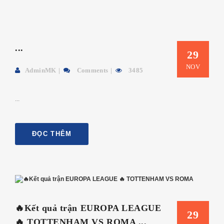
...
29
NOV
AdminMK
Comments
3485
...
ĐỌC THÊM
🔥Kết quả trận EUROPA LEAGUE
29
🔥 TOTTENHAM VS ROMA ...