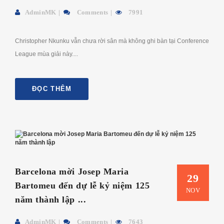
AdminMK
Comments
7991
Christopher Nkunku vẫn chưa rời sân mà không ghi bàn tại Conference
League mùa giải này....
ĐỌC THÊM
Barcelona mời Josep Maria
29
Bartomeu đến dự lễ kỷ niệm 125
NOV
năm thành lập ...
AdminMK
Comments
7643