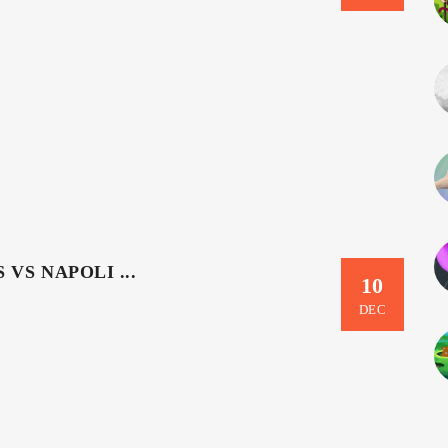
S VS NAPOLI ...
10
DEC