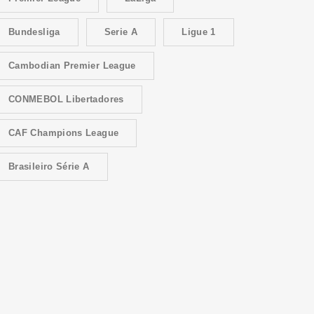
Bundesliga
Serie A
Ligue 1
Cambodian Premier League
CONMEBOL Libertadores
CAF Champions League
Brasileiro Série A