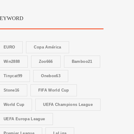
EYWORD
EURO
Copa América
Win2888
Zoo666
Bamboo21
Tinycat99
Onebox63
Stone16
FIFA World Cup
World Cup
UEFA Champions League
UEFA Europa League
Premier League
LaLiga