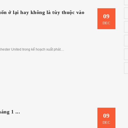
ốn ở lại hay không là tùy thuộc vào
09
DEC
ester United trong kế hoạch xuất phát....
áng 1 ...
09
DEC