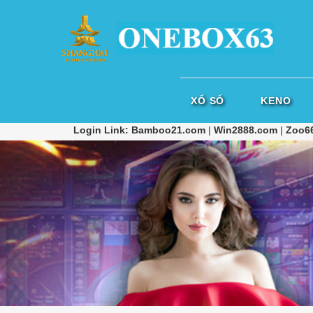
XỔ SỐ
KENO
Login Link:
Bamboo21.com
|
Win2888.com
|
Zoo666.com
| 