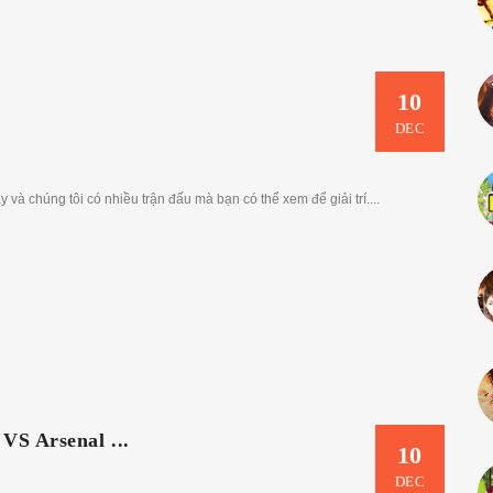
10
DEC
à chúng tôi có nhiều trận đấu mà bạn có thể xem để giải trí....
VS Arsenal ...
10
DEC