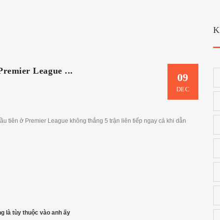
K
Premier League ...
09
DEC
đầu tiên ở Premier League không thắng 5 trận liên tiếp ngay cả khi dẫn