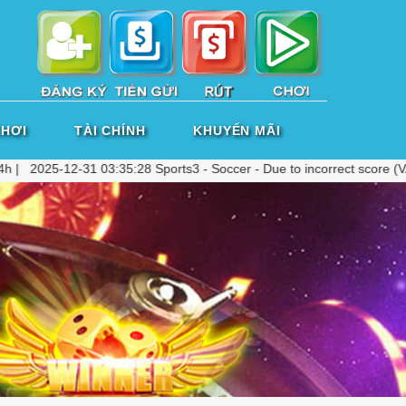
CHƠI
TÀI CHÍNH
KHUYẾN MÃI
025-12-31 03:35:28 Sports3 - Soccer - Due to incorrect score (VAR C