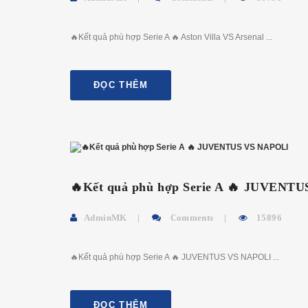
🔥Kết quả phù hợp Serie A 🔥 Aston Villa VS Arsenal ...
ĐỌC THÊM
🔥Kết quả phù hợp Serie A 🔥 JUVENTU
AdminMK
Comments
15896
🔥Kết quả phù hợp Serie A 🔥 JUVENTUS VS NAPOLI ...
ĐỌC THÊM