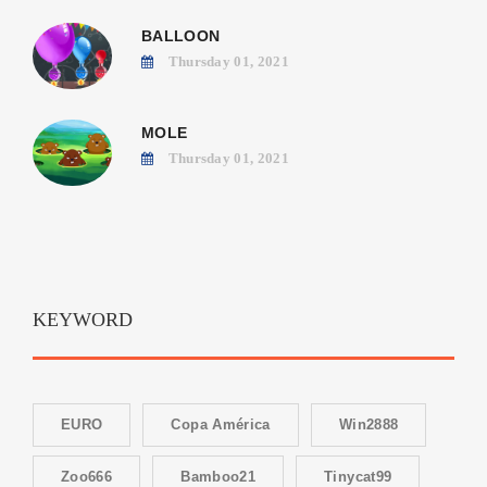
BALLOON
Thursday 01, 2021
MOLE
Thursday 01, 2021
KEYWORD
EURO
Copa América
Win2888
Zoo666
Bamboo21
Tinycat99