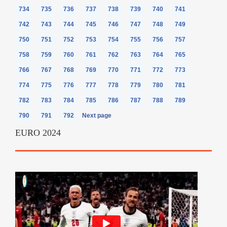
734
735
736
737
738
739
740
741
742
743
744
745
746
747
748
749
750
751
752
753
754
755
756
757
758
759
760
761
762
763
764
765
766
767
768
769
770
771
772
773
774
775
776
777
778
779
780
781
782
783
784
785
786
787
788
789
790
791
792
Next page
EURO 2024