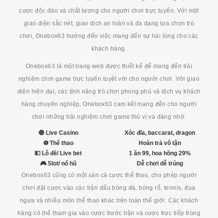
cược độc đáo và chất lượng cho người chơi trực tuyến. Với một
giao diện sắc nét, giao dịch an toàn và đa dạng lựa chọn trò
chơi, Onebox63 hướng đến việc mang đến sự hài lòng cho các
khách hàng.
Onebox63 là một trang web được thiết kế để mang đến trải
nghiệm chơi game trực tuyến tuyệt vời cho người chơi. Với giao
diện hiện đại, các tính năng trò chơi phong phú và dịch vụ khách
hàng chuyên nghiệp, Onebox63 cam kết mang đến cho người
chơi những trải nghiệm chơi game thú vị và đáng nhớ.
🔴 Live Casino
Xóc đĩa, baccarat, dragon
⚽ Thể thao
Hoàn trả vô tận
💵 Lô đề/ Live bet
1 ăn 99, hoa hồng 29%
🎮 Slot/ nổ hũ
Dễ chơi dễ trúng
Onebox63 cũng có một sàn cá cược thể thao, cho phép người
chơi đặt cược vào các trận đấu bóng đá, bóng rổ, tennis, đua
ngựa và nhiều môn thể thao khác trên toàn thế giới. Các khách
hàng có thể tham gia vào cược trước trận và cược trực tiếp trong