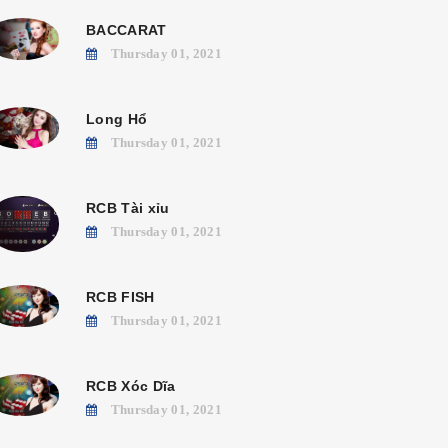
BACCARAT
Thursday 01, 2021
Long Hổ
Thursday 01, 2021
RCB Tài xỉu
Thursday 01, 2021
RCB FISH
Thursday 01, 2021
RCB Xóc Dĩa
Thursday 01, 2021