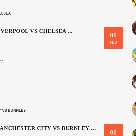
 LIVERPOOL VS CHELSEA ...
01
FEB
 ...
 MANCHESTER CITY VS BURNLEY ...
01