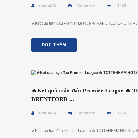
AdminMK
Comments
13865
🔥Kết quả trận đấu Premier League 🔥 MANCHESTER CITY VS
ĐỌC THÊM
🔥Kết quả trận đấu Premier League 
BRENTFORD ...
AdminMK
Comments
13733
🔥Kết quả trận đấu Premier League 🔥 TOTTENHAM HOTSPU