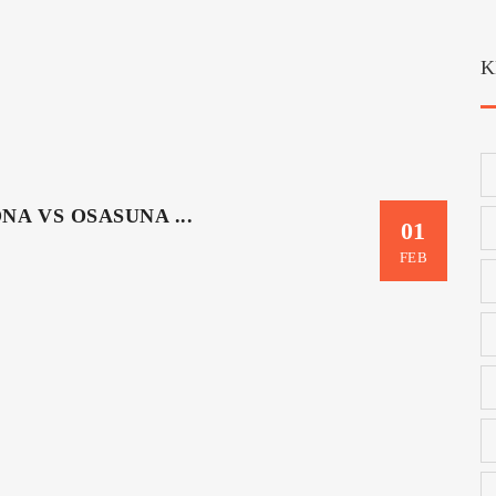
K
ONA VS OSASUNA ...
01
FEB