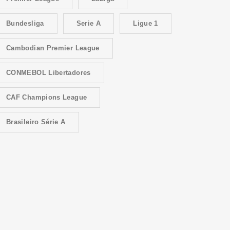
Bundesliga
Serie A
Ligue 1
Cambodian Premier League
CONMEBOL Libertadores
CAF Champions League
Brasileiro Série A