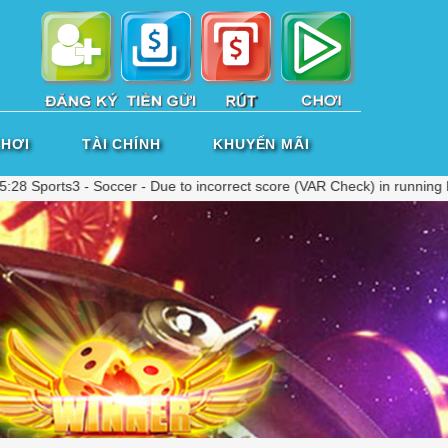
CHƠI
TÀI CHÍNH
KHUYẾN MÃI
s3 - Soccer - Due to incorrect score (VAR Check) in running ball on 