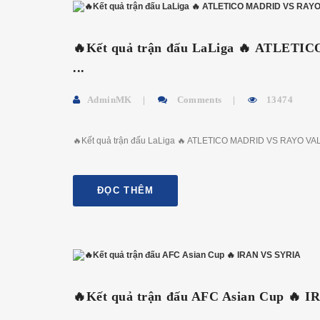
🔥Kết quả trận đấu LaLiga 🔥 ATLE
...
AdminMK
Comments
13474
🔥Kết quả trận đấu LaLiga 🔥 ATLETICO MADRID VS RAYO VA
ĐỌC THÊM
🔥Kết quả trận đấu AFC Asian Cup 🔥 I