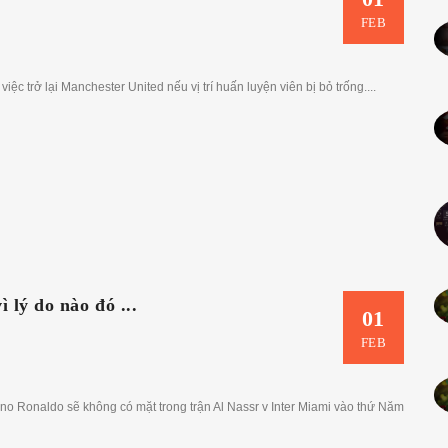
FEB
 trở lại Manchester United nếu vị trí huấn luyện viên bị bỏ trống....
 lý do nào đó ...
01
FEB
ano Ronaldo sẽ không có mặt trong trận Al Nassr v Inter Miami vào thứ Năm