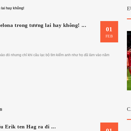
E
celona trong tương lai hay không! ...
01
FEB
 nào đó nhưng chỉ khi câu lạc bộ tìm kiếm anh như họ đã làm vào năm
C
 Erik ten Hag ra đi ...
01