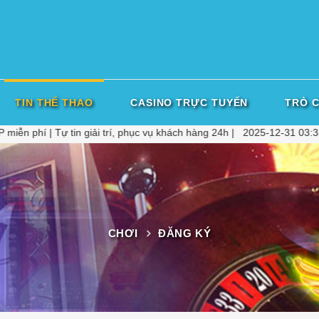
TIN THỂ THAO
CASINO TRỰC TUYẾN
TRÒ 
 Tự tin giải trí, phục vụ khách hàng 24h | 2025-12-31 03:35:28 Sport
CHƠI
ĐĂNG KÝ