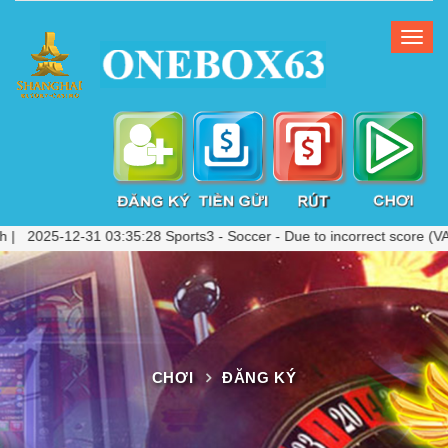
12-31 03:35:28 Sports3 - Soccer - Due to incorrect score (VAR Check
CHƠI
ĐĂNG KÝ