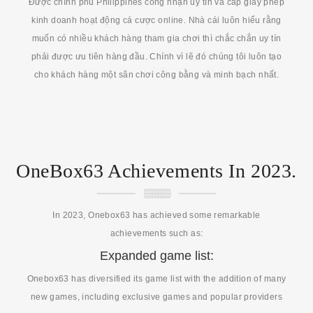
Được chính phủ Philippines công nhận uy tín và cấp giấy phép
kinh doanh hoạt động cá cược online. Nhà cái luôn hiểu rằng
muốn có nhiều khách hàng tham gia chơi thì chắc chắn uy tín
phải được ưu tiên hàng đầu. Chính vì lẽ đó chúng tôi luôn tạo
cho khách hàng một sân chơi công bằng và minh bạch nhất.
OneBox63 Achievements In 2023.
In 2023, Onebox63 has achieved some remarkable
achievements such as:
Expanded game list:
Onebox63 has diversified its game list with the addition of many
new games, including exclusive games and popular providers