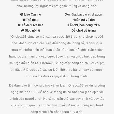
chơi những trải nghiệm chơi game thú vị và đáng nhớ.
🔴 Live Casino
Xóc đĩa, baccarat, dragon
⚽ Thể thao
Hoàn trả vô tận
💵 Lô đề/ Live bet
1 ăn 99, hoa hồng 29%
🎮 Slot/ nổ hũ
Dễ chơi dễ trúng
Onebox63 cũng có một sàn cá cược thể thao, cho phép người
chơi đặt cược vào các trận đấu bóng đá, bóng rổ, tennis, đua
ngựa và nhiều môn thể thao khác trên toàn thế giới. Các khách
hàng có thể tham gia vào cược trước trận và cược trực tiếp trong
khi trận đấu diễn ra. Onebox63 cung cấp thông tin chi tiết về lịch
thi đấu, tỷ lệ cược và các sự kiện thể thao hàng ngày để người
chơi có thể đưa ra quyết định thông minh.
Để đảm bảo tính công bằng và an toàn, Onebox63 sử dụng công
nghệ mã hóa SSL để bảo vệ thông tin cá nhân và giao dịch tài
chính của người chơi. Họ cũng tuân thủ các quy định và quy tắc
của tổ chức quản lý cờ bạc trực tuyến, đảm bảo rằng mọi hoạt
động được tiến hành theo quy định.