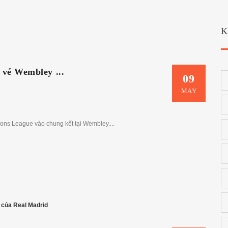
K
 vé Wembley ...
09
MAY
ons League vào chung kết tại Wembley....