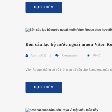
ĐỌC THÊM
Bốn câu lạc bộ nước ngoài muốn Vitor Roq
AdminMK
Comments
9045
Vitor Roque không có đủ thời gian thi đấu cho Barcelona mùa nà
ĐỌC THÊM