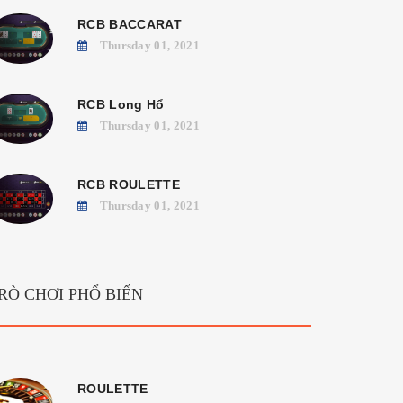
RCB BACCARAT
Thursday 01, 2021
RCB Long Hổ
Thursday 01, 2021
RCB ROULETTE
Thursday 01, 2021
RÒ CHƠI PHỔ BIẾN
ROULETTE