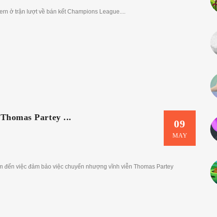
rn ở trận lượt về bán kết Champions League....
 Thomas Partey ...
09
MAY
âm đến việc đảm bảo việc chuyển nhượng vĩnh viễn Thomas Partey