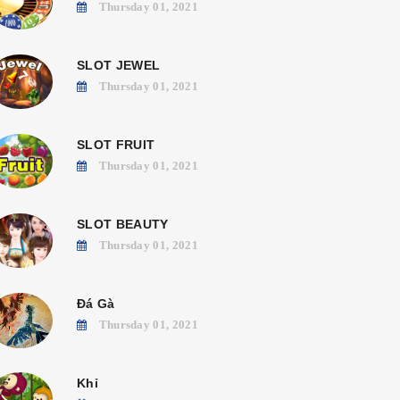
Thursday 01, 2021
SLOT JEWEL
Thursday 01, 2021
SLOT FRUIT
Thursday 01, 2021
SLOT BEAUTY
Thursday 01, 2021
Đá Gà
Thursday 01, 2021
Khỉ