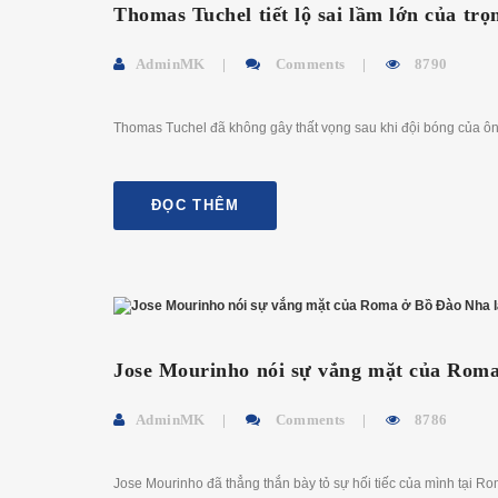
Thomas Tuchel tiết lộ sai lầm lớn của trọn
AdminMK
Comments
8790
Thomas Tuchel đã không gây thất vọng sau khi đội bóng của ôn
ĐỌC THÊM
Jose Mourinho nói sự vắng mặt của Roma 
AdminMK
Comments
8786
Jose Mourinho đã thẳng thắn bày tỏ sự hối tiếc của mình tại Rom