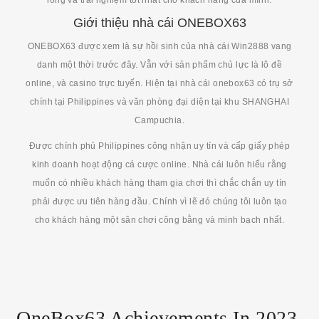
Giới thiệu nhà cái ONEBOX63
ONEBOX63 được xem là sự hồi sinh của nhà cái Win2888 vang
danh một thời trước đây. Vẫn với sản phẩm chủ lực là lô đề
online, và casino trực tuyến. Hiện tại nhà cái onebox63 có trụ sở
chính tại Philippines và văn phòng đại diện tại khu SHANGHAI
Campuchia.
Được chính phủ Philippines công nhận uy tín và cấp giấy phép
kinh doanh hoạt động cá cược online. Nhà cái luôn hiểu rằng
muốn có nhiều khách hàng tham gia chơi thì chắc chắn uy tín
phải được ưu tiên hàng đầu. Chính vì lẽ đó chúng tôi luôn tạo
cho khách hàng một sân chơi công bằng và minh bạch nhất.
OneBox63 Achievements In 2023.