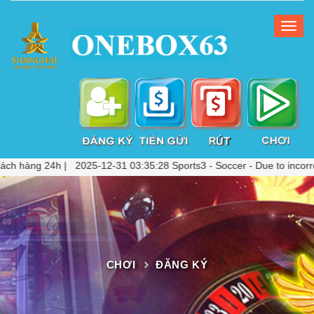
g 24h | 2025-12-31 03:35:28 Sports3 - Soccer - Due to incorrect scor
CHƠI
ĐĂNG KÝ