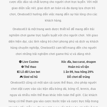
cược độc đáo và chất lượng cho người chơi trực tuyến. Với một
giao diện sắc nét, giao dịch an toàn và đa dạng lựa chọn trò
chơi, Onebox63 hướng đến việc mang đến sự hài lòng cho các
khách hàng.
Onebox63 là một trang web được thiết kế để mang đến trải
nghiệm chơi game trực tuyến tuyệt vời cho người chơi. Với giao
diện hiện đại, các tính năng trò chơi phong phú và dịch vụ khách
hàng chuyên nghiệp, Onebox63 cam kết mang đến cho người
chơi những trải nghiệm chơi game thú vị và đáng nhớ.
🔴 Live Casino
Xóc đĩa, baccarat, dragon
⚽ Thể thao
Hoàn trả vô tận
💵 Lô đề/ Live bet
1 ăn 99, hoa hồng 29%
🎮 Slot/ nổ hũ
Dễ chơi dễ trúng
Onebox63 cũng có một sàn cá cược thể thao, cho phép người
chơi đặt cược vào các trận đấu bóng đá, bóng rổ, tennis, đua
ngựa và nhiều môn thể thao khác trên toàn thế giới. Các khách
hàng có thể tham gia vào cược trước trận và cược trực tiếp trong