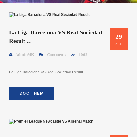
La Liga Barcelona VS Real Sociedad
29
Result ...
SEP
AdminMK
Comments
1062
La Liga Barcelona VS Real Sociedad Result ...
ĐỌC THÊM