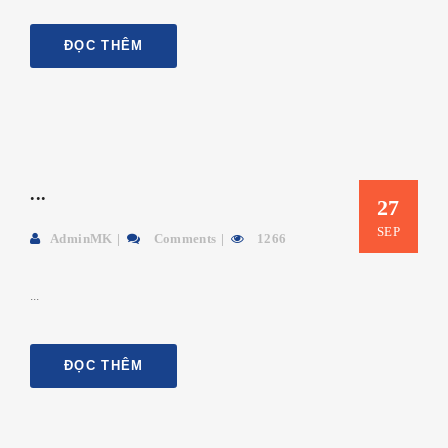
ĐỌC THÊM
...
27
SEP
AdminMK
Comments
1266
...
ĐỌC THÊM