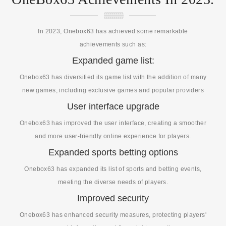
In 2023, Onebox63 has achieved some remarkable
achievements such as:
Expanded game list:
Onebox63 has diversified its game list with the addition of many
new games, including exclusive games and popular providers
User interface upgrade
Onebox63 has improved the user interface, creating a smoother
and more user-friendly online experience for players.
Expanded sports betting options
Onebox63 has expanded its list of sports and betting events,
meeting the diverse needs of players.
Improved security
Onebox63 has enhanced security measures, protecting players'