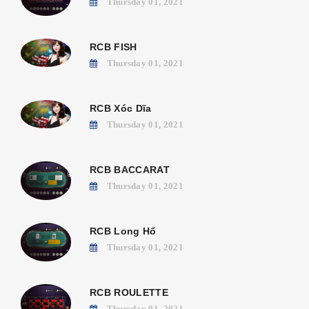
Thursday 01, 2021
RCB FISH
Thursday 01, 2021
RCB Xóc Dĩa
Thursday 01, 2021
RCB BACCARAT
Thursday 01, 2021
RCB Long Hổ
Thursday 01, 2021
RCB ROULETTE
Thursday 01, 2021