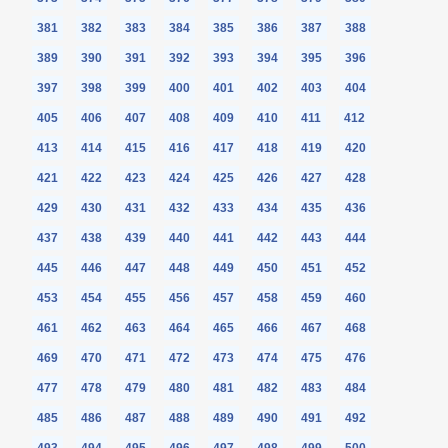
381
382
383
384
385
386
387
388
389
390
391
392
393
394
395
396
397
398
399
400
401
402
403
404
405
406
407
408
409
410
411
412
413
414
415
416
417
418
419
420
421
422
423
424
425
426
427
428
429
430
431
432
433
434
435
436
437
438
439
440
441
442
443
444
445
446
447
448
449
450
451
452
453
454
455
456
457
458
459
460
461
462
463
464
465
466
467
468
469
470
471
472
473
474
475
476
477
478
479
480
481
482
483
484
485
486
487
488
489
490
491
492
493
494
495
496
497
498
499
500