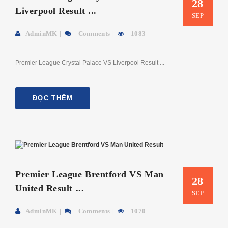
28
Liverpool Result ...
SEP
AdminMK
Comments
1083
Premier League Crystal Palace VS Liverpool Result ...
ĐỌC THÊM
Premier League Brentford VS Man
28
United Result ...
SEP
AdminMK
Comments
1070