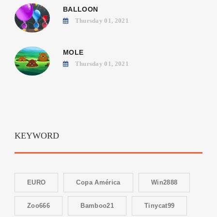
BALLOON
Thursday 01, 2021
MOLE
Thursday 01, 2021
KEYWORD
EURO
Copa América
Win2888
Zoo666
Bamboo21
Tinycat99