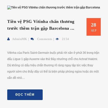
Tiền vệ PSG Vitinha chấn thương
28
trước thềm trận gặp Barcelona ...
SEP
AdminMK
Comments
2154
Vitinha của Paris Saint-Germain buộc phải rời sân ở phút 36 trong trận
đấu Ligue 1 gặp Auxerre vào thứ Bảy nhường chỗ cho Achraf Hakimi.
Dù không có dấu hiệu chấn thương rõ ràng ngay lập tức việc thay
người sớm cho thấy đây có thể là biện pháp phòng ngừa hoặc do một
vấn đề nhỏ....
ĐỌC THÊM