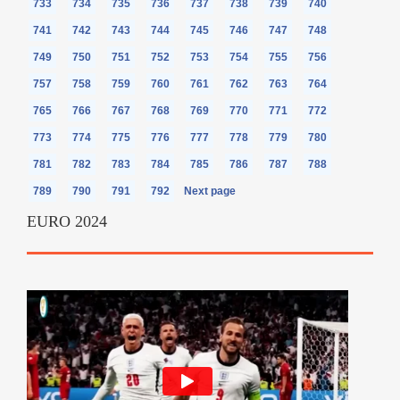
733
734
735
736
737
738
739
740
741
742
743
744
745
746
747
748
749
750
751
752
753
754
755
756
757
758
759
760
761
762
763
764
765
766
767
768
769
770
771
772
773
774
775
776
777
778
779
780
781
782
783
784
785
786
787
788
789
790
791
792
Next page
EURO 2024