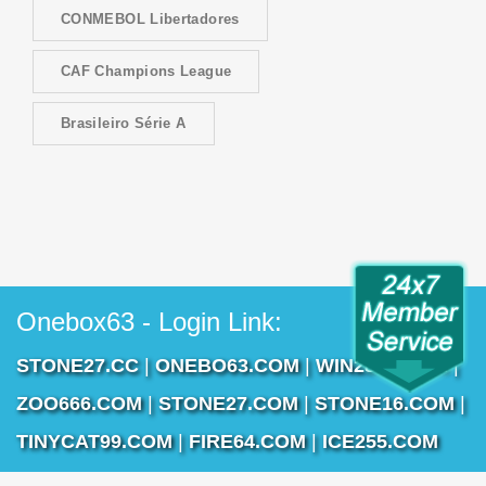
CONMEBOL Libertadores
CAF Champions League
Brasileiro Série A
Onebox63 - Login Link:
STONE27.CC
|
ONEBO63.COM
|
WIN2888.COM
|
ZOO666.COM
|
STONE27.COM
|
STONE16.COM
|
TINYCAT99.COM
|
FIRE64.COM
|
ICE255.COM