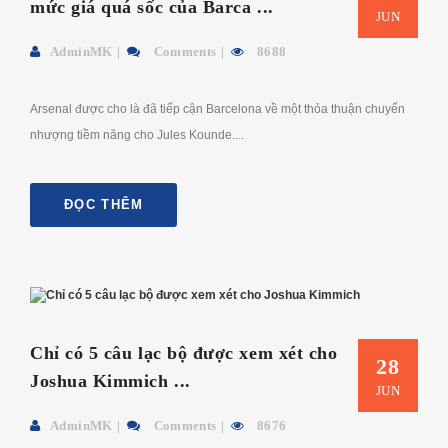
mức giá quá sốc của Barca ...
JUN
AdminMK
Comments
8688
Arsenal được cho là đã tiếp cận Barcelona về một thỏa thuận chuyển
nhượng tiềm năng cho Jules Kounde....
ĐỌC THÊM
Chỉ có 5 câu lạc bộ được xem xét cho
28
Joshua Kimmich ...
JUN
AdminMK
Comments
8676