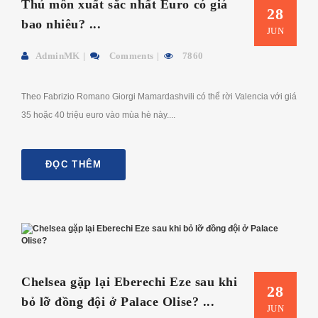
Thủ môn xuất sắc nhất Euro có giá
28
bao nhiêu? ...
JUN
AdminMK
Comments
7860
Theo Fabrizio Romano Giorgi Mamardashvili có thể rời Valencia với giá
35 hoặc 40 triệu euro vào mùa hè này....
ĐỌC THÊM
Chelsea gặp lại Eberechi Eze sau khi
28
bỏ lỡ đồng đội ở Palace Olise? ...
JUN