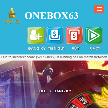
incorrect score (VAR Check) in running ball on match between "Botswa
CHƠI
ĐĂNG KÝ