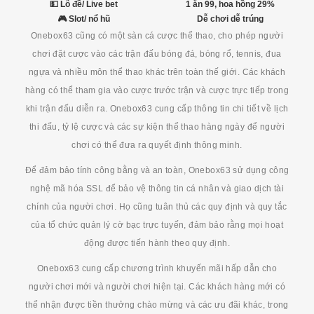
💵 Lô đề/ Live bet
1 ăn 99, hoa hồng 29%
🎮 Slot/ nổ hũ
Dễ chơi dễ trúng
Onebox63 cũng có một sàn cá cược thể thao, cho phép người
chơi đặt cược vào các trận đấu bóng đá, bóng rổ, tennis, đua
ngựa và nhiều môn thể thao khác trên toàn thế giới. Các khách
hàng có thể tham gia vào cược trước trận và cược trực tiếp trong
khi trận đấu diễn ra. Onebox63 cung cấp thông tin chi tiết về lịch
thi đấu, tỷ lệ cược và các sự kiện thể thao hàng ngày để người
chơi có thể đưa ra quyết định thông minh.
Để đảm bảo tính công bằng và an toàn, Onebox63 sử dụng công
nghệ mã hóa SSL để bảo vệ thông tin cá nhân và giao dịch tài
chính của người chơi. Họ cũng tuân thủ các quy định và quy tắc
của tổ chức quản lý cờ bạc trực tuyến, đảm bảo rằng mọi hoạt
động được tiến hành theo quy định.
Onebox63 cung cấp chương trình khuyến mãi hấp dẫn cho
người chơi mới và người chơi hiện tại. Các khách hàng mới có
thể nhận được tiền thưởng chào mừng và các ưu đãi khác, trong