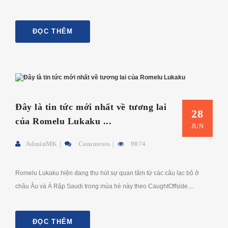
ĐỌC THÊM
Đây là tin tức mới nhất về tương lai
28
của Romelu Lukaku ...
JUN
AdminMK
Comments
9074
Romelu Lukaku hiện đang thu hút sự quan tâm từ các câu lạc bộ ở
châu Âu và Ả Rập Saudi trong mùa hè này theo CaughtOffside....
ĐỌC THÊM