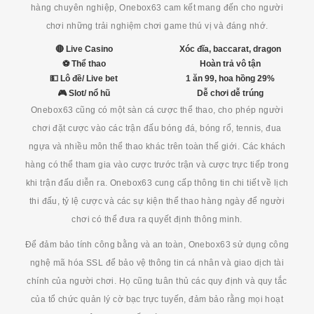
hàng chuyên nghiệp, Onebox63 cam kết mang đến cho người
chơi những trải nghiệm chơi game thú vị và đáng nhớ.
🔴 Live Casino
Xóc đĩa, baccarat, dragon
⚽ Thể thao
Hoàn trả vô tận
💵 Lô đề/ Live bet
1 ăn 99, hoa hồng 29%
🎮 Slot/ nổ hũ
Dễ chơi dễ trúng
Onebox63 cũng có một sàn cá cược thể thao, cho phép người
chơi đặt cược vào các trận đấu bóng đá, bóng rổ, tennis, đua
ngựa và nhiều môn thể thao khác trên toàn thế giới. Các khách
hàng có thể tham gia vào cược trước trận và cược trực tiếp trong
khi trận đấu diễn ra. Onebox63 cung cấp thông tin chi tiết về lịch
thi đấu, tỷ lệ cược và các sự kiện thể thao hàng ngày để người
chơi có thể đưa ra quyết định thông minh.
Để đảm bảo tính công bằng và an toàn, Onebox63 sử dụng công
nghệ mã hóa SSL để bảo vệ thông tin cá nhân và giao dịch tài
chính của người chơi. Họ cũng tuân thủ các quy định và quy tắc
của tổ chức quản lý cờ bạc trực tuyến, đảm bảo rằng mọi hoạt