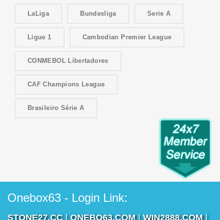
LaLiga
Bundesliga
Serie A
Ligue 1
Cambodian Premier League
CONMEBOL Libertadores
CAF Champions League
Brasileiro Série A
Onebox63 - Login Link:
STONE27.CC
|
ONEBO63.COM
|
WIN2888.COM
|