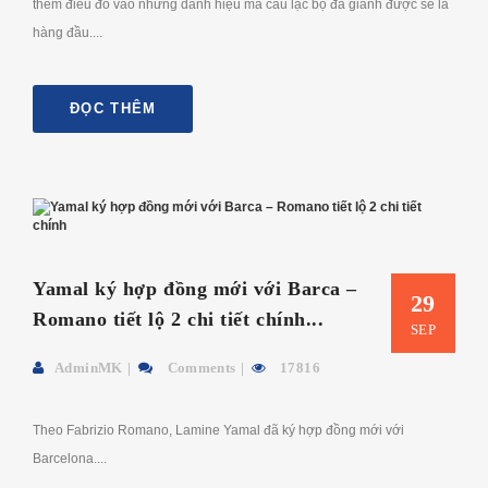
thêm điều đó vào những danh hiệu mà câu lạc bộ đã giành được sẽ là
hàng đầu....
ĐỌC THÊM
Yamal ký hợp đồng mới với Barca –
29
Romano tiết lộ 2 chi tiết chính...
SEP
AdminMK
Comments
17816
Theo Fabrizio Romano, Lamine Yamal đã ký hợp đồng mới với
Barcelona....