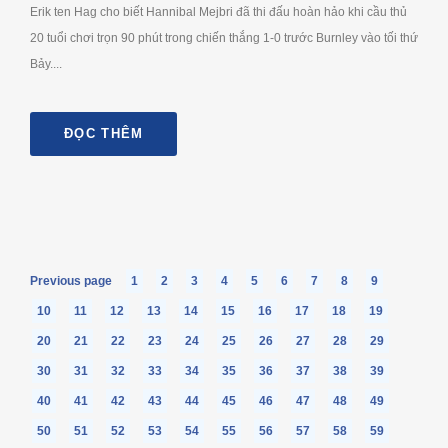
Erik ten Hag cho biết Hannibal Mejbri đã thi đấu hoàn hảo khi cầu thủ
20 tuổi chơi trọn 90 phút trong chiến thắng 1-0 trước Burnley vào tối thứ
Bảy....
ĐỌC THÊM
Previous page
1
2
3
4
5
6
7
8
9
10
11
12
13
14
15
16
17
18
19
20
21
22
23
24
25
26
27
28
29
30
31
32
33
34
35
36
37
38
39
40
41
42
43
44
45
46
47
48
49
50
51
52
53
54
55
56
57
58
59