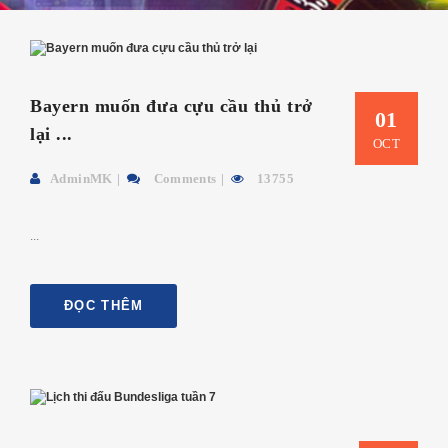
Bayern muốn đưa cựu cầu thủ trở
01
lại ...
OCT
AdminMK
Comments
13755
...
ĐỌC THÊM